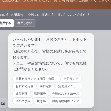
伝統の味と心でおもてなし。何でもお気軽にお聞きください
前の注文履歴を、今後のご案内に利用してもよいですか？
利用する
利用しない
いらっしゃいませ！おおつきチャットボット
でございます。
伝統の味と心で、皆様のお越しをお待ちして
おります。
メニューや店舗情報について、何でもお気軽
にお聞かせください。
日替わりランチ（月曜～金曜）
寿司ランチ
おすすめ定食
海鮮定食
定食屋メニュー
逸品料理
海鮮刺身
今晩のおすすめ一品
酒のつまみ
焼き鳥
静岡名物料理フェア
🍱